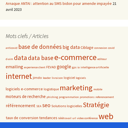
Arnaque ANTAI : attention au SMS bidon pour amende impayée
21
avril 2023
Mots clefs / Articles
base de données
big data
Ciblage
anticovid
connexion
covid
e-commerce
data
data base
d-aim
editeur
google
emailing
FEVAD
experience client
gps
ia
intelligence artificielle
internet
jimdo
logiciel
leader
livraison
logiciels
marketing
logiciels e-commerce
logistique
mobile
moteurs de recherche
phishing
programmation
promotions
referencement
Stratégie
seo
référencement
Solutions logicielles
SEA
web
taux de conversion
tendances
télétravail
url
video conférence
youtube