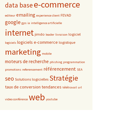
e-commerce
data base
emailing
FEVAD
editeur
experience client
google
gps
ia
intelligence artificielle
internet
jimdo
logiciel
leader
livraison
logiciels e-commerce
logistique
logiciels
marketing
mobile
moteurs de recherche
phishing
programmation
référencement
promotions
referencement
SEA
Stratégie
seo
Solutions logicielles
taux de conversion
tendances
télétravail
url
web
video conférence
youtube