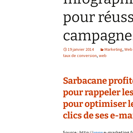
pour réuss
campagnes
19 janvier 2014
Marketing
,
Web
taux de conversion
,
web
Sarbacane profite
pour rappeler le
pour optimiser l
clics de ses e-ma
Source : http://
www
.e-marketing.f