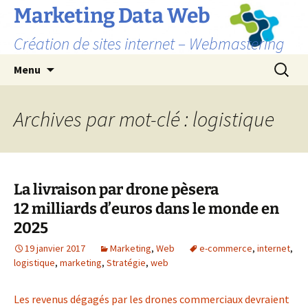
Marketing Data Web
Création de sites internet – Webmastering
Aller
Recherc
Menu
au
contenu
Archives par mot-clé : logistique
La livraison par drone pèsera
12 milliards d’euros dans le monde en
2025
19 janvier 2017
Marketing
,
Web
e-commerce
,
internet
,
logistique
,
marketing
,
Stratégie
,
web
Les revenus dégagés par les drones commerciaux devraient