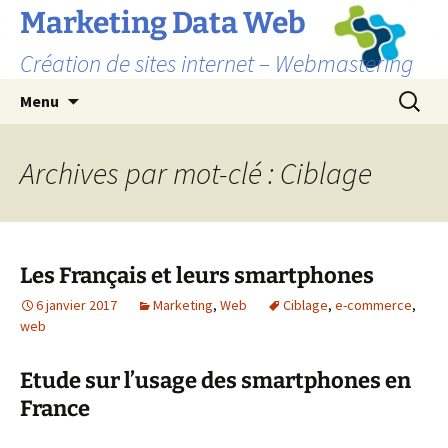
Marketing Data Web
Création de sites internet – Webmastering
Aller
Recherc
Menu
au
contenu
Archives par mot-clé : Ciblage
Les Français et leurs smartphones
6 janvier 2017
Marketing
,
Web
Ciblage
,
e-commerce
,
web
Etude sur l’usage des smartphones en
France