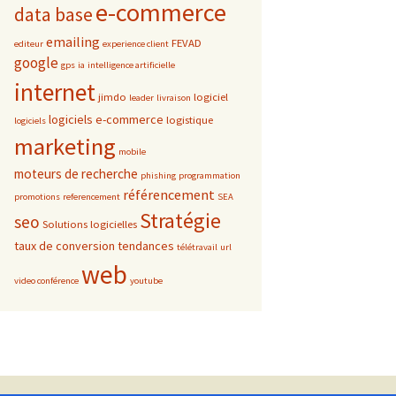
e-commerce
data base
emailing
FEVAD
editeur
experience client
google
gps
ia
intelligence artificielle
internet
jimdo
logiciel
leader
livraison
logiciels e-commerce
logistique
logiciels
marketing
mobile
moteurs de recherche
phishing
programmation
référencement
promotions
referencement
SEA
Stratégie
seo
Solutions logicielles
taux de conversion
tendances
télétravail
url
web
video conférence
youtube