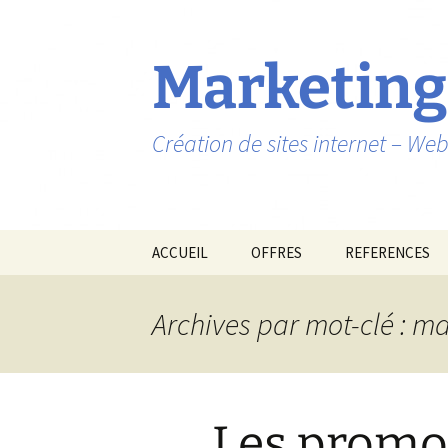
Marketing
Création de sites internet – W
Aller
ACCUEIL
OFFRES
REFERENCES
au
contenu
Archives par mot-clé : m
Les promo