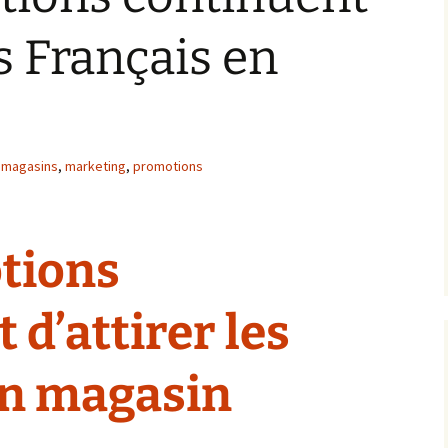
es Français en
magasins
,
marketing
,
promotions
tions
 d’attirer les
en magasin