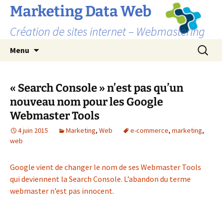
Marketing Data Web
Création de sites internet – Webmastering
Aller
Recherc
Menu
au
contenu
« Search Console » n’est pas qu’un
nouveau nom pour les Google
Webmaster Tools
4 juin 2015
Marketing
,
Web
e-commerce
,
marketing
,
web
Google vient de changer le nom de ses Webmaster Tools
qui deviennent la Search Console. L’abandon du terme
webmaster n’est pas innocent.