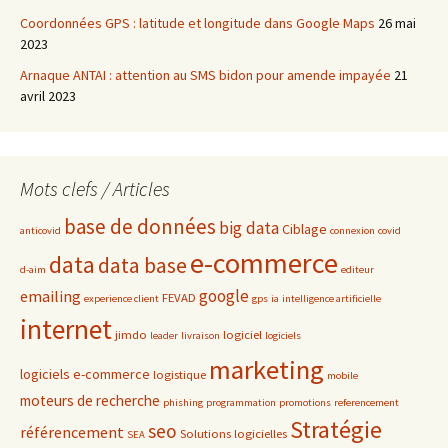
Coordonnées GPS : latitude et longitude dans Google Maps
26 mai
2023
Arnaque ANTAI : attention au SMS bidon pour amende impayée
21
avril 2023
Mots clefs / Articles
base de données
big data
Ciblage
anticovid
connexion
covid
e-commerce
data
data base
d-aim
editeur
google
emailing
FEVAD
experience client
gps
ia
intelligence artificielle
internet
jimdo
logiciel
leader
livraison
logiciels
marketing
logiciels e-commerce
logistique
mobile
moteurs de recherche
phishing
programmation
promotions
referencement
Stratégie
seo
référencement
Solutions logicielles
SEA