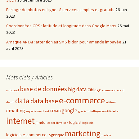
SGE ?
15 décembre 2023
Partage de photos en ligne : 8 services simples et gratuits
26 juin
2023
Coordonnées GPS : latitude et longitude dans Google Maps
26 mai
2023
Arnaque ANTAI : attention au SMS bidon pour amende impayée
21
avril 2023
Mots clefs / Articles
base de données
big data
Ciblage
anticovid
connexion
covid
e-commerce
data
data base
d-aim
editeur
google
emailing
FEVAD
experience client
gps
ia
intelligence artificielle
internet
jimdo
logiciel
leader
livraison
logiciels
marketing
logiciels e-commerce
logistique
mobile