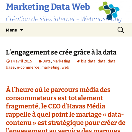
Marketing Data Web
Création de sites internet – Webmastering
Aller
Recherc
Menu
au
contenu
L’engagement se crée grâce à la data
14 avril 2015
Data
,
Marketing
big data
,
data
,
data
base
,
e-commerce
,
marketing
,
web
À l’heure où le parcours média des
consommateurs est totalement
fragmenté, le CEO d’Havas Média
rappelle à quel point le mariage « data-
contenu » est stratégique pour créer de
l’engagement au service des marques.