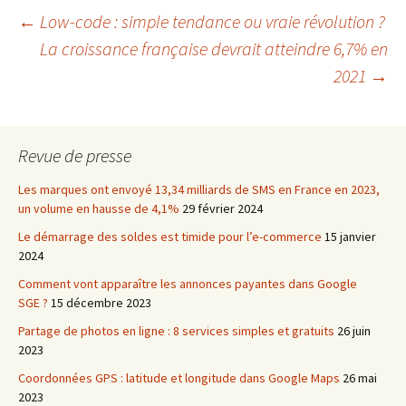
Navigation
←
Low-code : simple tendance ou vraie révolution ?
La croissance française devrait atteindre 6,7% en
2021
→
des
articles
Revue de presse
Les marques ont envoyé 13,34 milliards de SMS en France en 2023,
un volume en hausse de 4,1%
29 février 2024
Le démarrage des soldes est timide pour l’e-commerce
15 janvier
2024
Comment vont apparaître les annonces payantes dans Google
SGE ?
15 décembre 2023
Partage de photos en ligne : 8 services simples et gratuits
26 juin
2023
Coordonnées GPS : latitude et longitude dans Google Maps
26 mai
2023