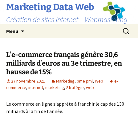
Marketing Data Web
Création de sites internet – Webmastering
Aller
Recherc
Menu
au
contenu
L’e-commerce français génère 30,6
milliards d’euros au 3e trimestre, en
hausse de 15%
27 novembre 2021
Marketing
,
pme pmi
,
Web
e-
commerce
,
internet
,
marketing
,
Stratégie
,
web
Le commerce en ligne s’apprête à franchir le cap des 130
milliards à la fin de l’année.