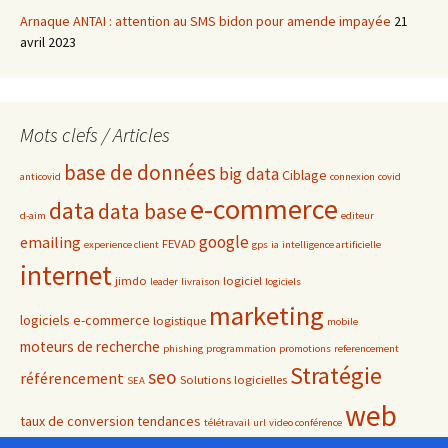
Arnaque ANTAI : attention au SMS bidon pour amende impayée
21
avril 2023
Mots clefs / Articles
base de données
big data
Ciblage
anticovid
connexion
covid
e-commerce
data
data base
d-aim
editeur
google
emailing
FEVAD
experience client
gps
ia
intelligence artificielle
internet
jimdo
logiciel
leader
livraison
logiciels
marketing
logiciels e-commerce
logistique
mobile
moteurs de recherche
phishing
programmation
promotions
referencement
Stratégie
seo
référencement
Solutions logicielles
SEA
web
taux de conversion
tendances
télétravail
url
video conférence