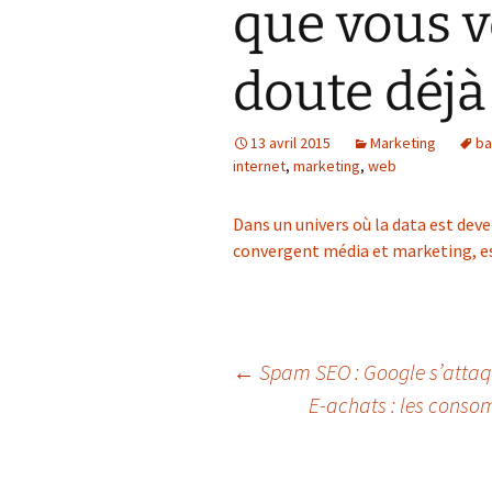
que vous v
doute déjà
13 avril 2015
Marketing
ba
internet
,
marketing
,
web
Dans un univers où la data est deve
convergent média et marketing, es
Navigation
←
Spam SEO : Google s’attaqu
E-achats : les consom
des