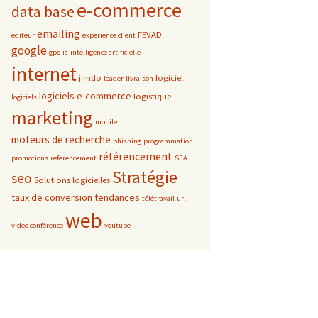
e-commerce
data base
emailing
FEVAD
editeur
experience client
google
gps
ia
intelligence artificielle
internet
jimdo
logiciel
leader
livraison
logiciels e-commerce
logistique
logiciels
marketing
mobile
moteurs de recherche
phishing
programmation
référencement
promotions
referencement
SEA
Stratégie
seo
Solutions logicielles
taux de conversion
tendances
télétravail
url
web
video conférence
youtube