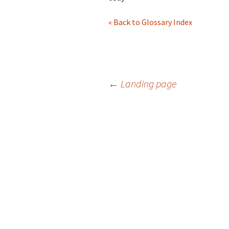
« Back to Glossary Index
Navigation
←
Landing page
des
articles