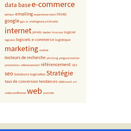
e-commerce
data base
emailing
FEVAD
editeur
experience client
google
gps
ia
intelligence artificielle
internet
jimdo
logiciel
leader
livraison
logiciels e-commerce
logistique
logiciels
marketing
mobile
moteurs de recherche
phishing
programmation
référencement
promotions
referencement
SEA
Stratégie
seo
Solutions logicielles
taux de conversion
tendances
télétravail
url
web
video conférence
youtube