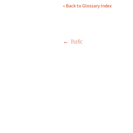
« Back to Glossary Index
Navigation
←
Trafic
des
articles