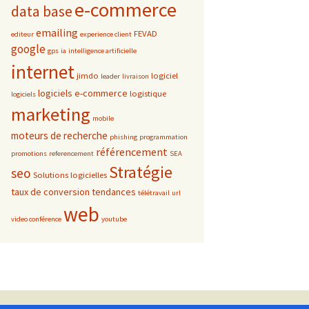
e-commerce
data base
emailing
FEVAD
editeur
experience client
google
gps
ia
intelligence artificielle
internet
jimdo
logiciel
leader
livraison
logiciels e-commerce
logistique
logiciels
marketing
mobile
moteurs de recherche
phishing
programmation
référencement
promotions
referencement
SEA
Stratégie
seo
Solutions logicielles
taux de conversion
tendances
télétravail
url
web
video conférence
youtube