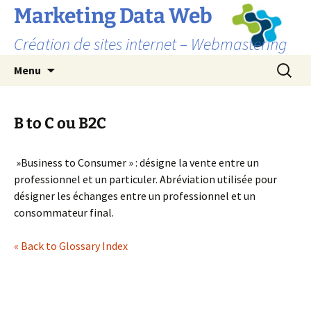
Marketing Data Web
Création de sites internet – Webmastering
Aller
Recherc
Menu
au
contenu
B to C ou B2C
»Business to Consumer » : désigne la vente entre un
professionnel et un particuler. Abréviation utilisée pour
désigner les échanges entre un professionnel et un
consommateur final.
« Back to Glossary Index