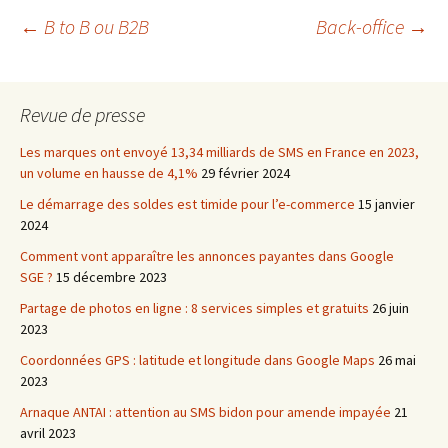
Navigation
←
B to B ou B2B
Back-office
→
des
Revue de presse
articles
Les marques ont envoyé 13,34 milliards de SMS en France en 2023,
un volume en hausse de 4,1%
29 février 2024
Le démarrage des soldes est timide pour l’e-commerce
15 janvier
2024
Comment vont apparaître les annonces payantes dans Google
SGE ?
15 décembre 2023
Partage de photos en ligne : 8 services simples et gratuits
26 juin
2023
Coordonnées GPS : latitude et longitude dans Google Maps
26 mai
2023
Arnaque ANTAI : attention au SMS bidon pour amende impayée
21
avril 2023