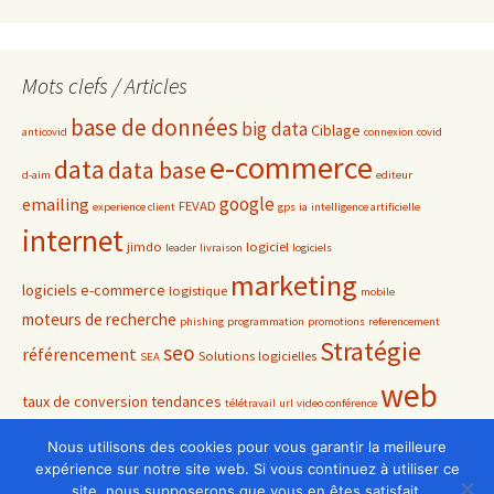
Mots clefs / Articles
base de données
big data
Ciblage
anticovid
connexion
covid
e-commerce
data
data base
d-aim
editeur
google
emailing
FEVAD
experience client
gps
ia
intelligence artificielle
internet
jimdo
logiciel
leader
livraison
logiciels
marketing
logiciels e-commerce
logistique
mobile
moteurs de recherche
phishing
programmation
promotions
referencement
Stratégie
seo
référencement
Solutions logicielles
SEA
web
taux de conversion
tendances
télétravail
url
video conférence
youtube
Nous utilisons des cookies pour vous garantir la meilleure
expérience sur notre site web. Si vous continuez à utiliser ce
site, nous supposerons que vous en êtes satisfait.