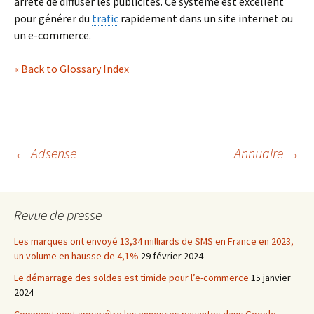
arrête de diffuser les publicités. Ce système est excellent
pour générer du
trafic
rapidement dans un site internet ou
un e-commerce.
« Back to Glossary Index
Navigation
←
Adsense
Annuaire
→
des
Revue de presse
articles
Les marques ont envoyé 13,34 milliards de SMS en France en 2023,
un volume en hausse de 4,1%
29 février 2024
Le démarrage des soldes est timide pour l’e-commerce
15 janvier
2024