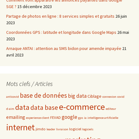
Comment vont apparaître les annonces payantes dans Google
SGE ?
15 décembre 2023
Partage de photos en ligne : 8 services simples et gratuits
26 juin
2023
Coordonnées GPS : latitude et longitude dans Google Maps
26 mai
2023
Arnaque ANTAI : attention au SMS bidon pour amende impayée
21
avril 2023
Mots clefs / Articles
base de données
big data
Ciblage
anticovid
connexion
covid
e-commerce
data
data base
d-aim
editeur
google
emailing
FEVAD
experience client
gps
ia
intelligence artificielle
internet
jimdo
logiciel
leader
livraison
logiciels